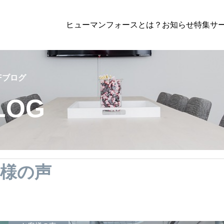
ヒューマンフォースとは？
お知らせ
特集
サー
,
行政書士業務
,
解決事例
行政書士業務
,
解決事例
Fブログ
LOG
【2025年最新】建設業許可
政書士が解説する要件・注意
問
Advisory顧問
Standard
定着で企業を強くする】就業規則・
様の声
・在留資格の見直しポイント｜専門
のみを中心としたサービスプラン
労務関連の幅広な