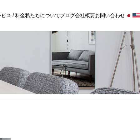
ビス / 料金
私たちについて
ブログ
会社概要
お問い合わせ
お客様の声
申請の始め方｜行
点・よくある質
顧問
Standard顧問+給与
お客様の声 / 千葉県 山広運輸株式会社様
対応
給与関連と労務関連の幅広な対応