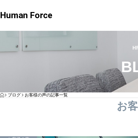
Human Force
社労士業務
,
解決事例
社労士業務
H
B
パックプラン
HOME
ブログ
お客様の声の記事一覧
体制と
【採用と
「法律を守るだけ」では足りない時代へ。社
お客
土台
雇用契約
労士が語る、企業がいま見直すべき“実務と現
まとめるとお得になるプラン
相談
家が解説
場”の労務管理