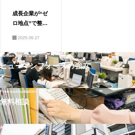
成長企業が“ゼ
ロ地点”で整え
ている労務体
2025.06.27
制とは？｜社
労士事務所代
Human Force USP
表が語る！組
ヒューマンフォースの強み
織の土台とヒ
ューマンフォ
ースの支援に
Free consultation
ついて
無料相談
ACCESS