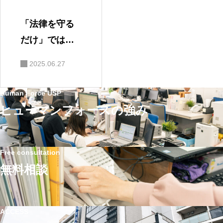
「法律を守る
だけ」では足
りない時代
2025.06.27
へ。社労士が
語る、企業が
Human Force USP
いま見直すべ
ヒューマンフォースの強み
き“実務と現
場”の労務管理
Free consultation
無料相談
ACCESS