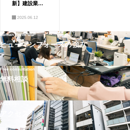
新】建設業許
可申請の始め
2025.06.12
方｜行政書士
が解説する要
Human Force USP
件・注意点・
ヒューマンフォースの強み
よくある質問
Free consultation
無料相談
ACCESS
アクセス