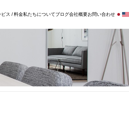
ビス / 料金
私たちについて
ブログ
会社概要
お問い合わせ
行政書士業務
,
解決事例
行政書士業務
,
解決事例
【2025年最新】建設業許可申
政書士が解説する要件・注意点
問
Advisory顧問
Standard顧
着で企業を強くする】就業規則・
在留資格の見直しポイント｜専門
みを中心としたサービスプラン
労務関連の幅広な対