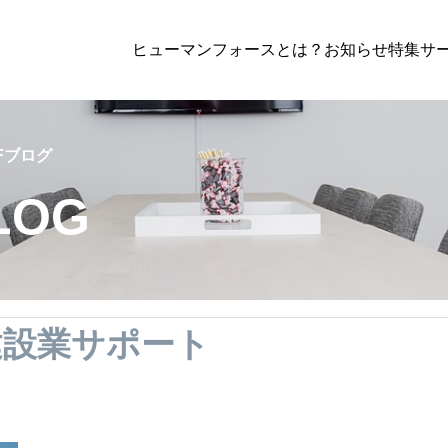
ヒューマンフォースとは？
お知らせ
特集
サー
社労士業務
,
解決事例
社労士業務
,
Fブログ
LOG
パックプラン
制と
【採用と定
「法律を守るだけ」では足りない時代へ。社
建設業サポート
台
雇用契約・
労士が語る、企業がいま見直すべき“実務と現
まとめるとお得になるプラン
相談の
家が解説
場”の労務管理