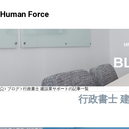
Human Force
社労士業務
,
解決事例
H
B
dard顧問
Standard顧問+給与
HOME
ブログ
行政書士 建設業サポートの記事一覧
社エスグランド様
成長企業が“ゼロ地点”で整えている労務体
行政書士 
は？｜社労士事務所代表が語る！組織の土
の幅広な対応
給与関連と労務関連の幅広な対応
とヒューマンフォースの支援について