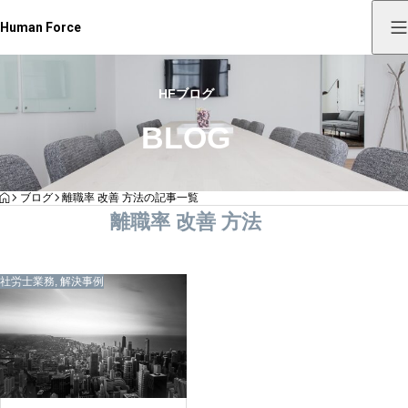
Human Force
HFブログ
BLOG
HOME
ブログ
離職率 改善 方法の記事一覧
離職率 改善 方法
社労士業務
,
解決事例