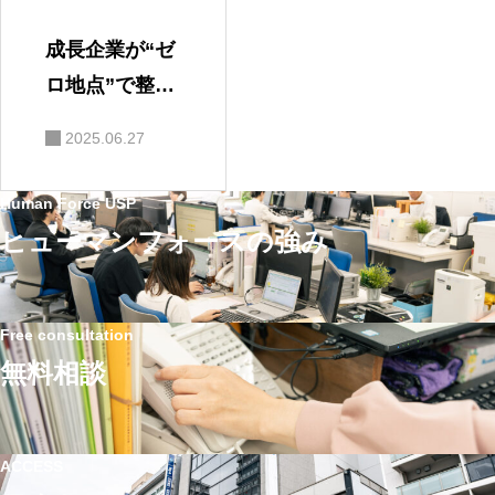
成長企業が“ゼ
ロ地点”で整え
ている労務体
2025.06.27
制とは？｜社
労士事務所代
Human Force USP
表が語る！組
ヒューマンフォースの強み
織の土台とヒ
ューマンフォ
ースの支援に
Free consultation
ついて
無料相談
ACCESS