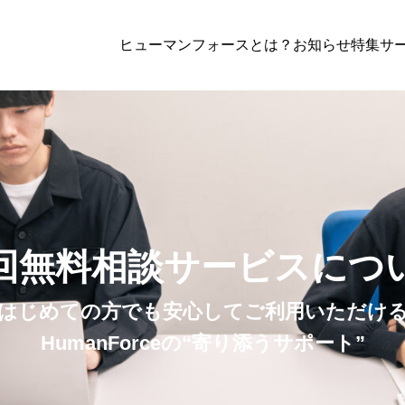
ヒューマンフォースとは？
お知らせ
特集
サー
務
,
解決事例
行政書士業務
,
解決事例
【2025年最新】建設業許可申請の始め
政書士が解説する要件・注意点・よくあ
回無料相談サービスにつ
問
isory顧問
Standard顧問
を強くする】就業規則・
はじめての方でも安心してご利用いただけ
の見直しポイント｜専門
としたサービスプラン
労務関連の幅広な対応
HumanForceの“寄り添うサポート”