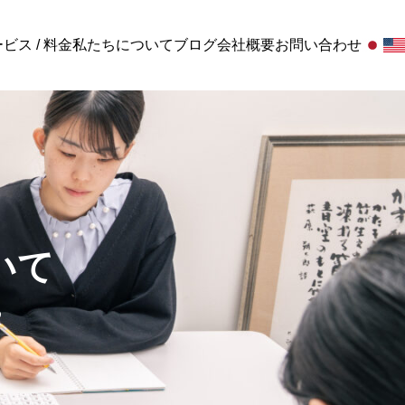
ビス / 料金
私たちについて
ブログ
会社概要
お問い合わせ
お客様の声
お客
方｜行
る質
いて
Standard顧問+給与
お客様の声
お客様の声 / 千葉県 山広運輸株式会社様
る
給与関連と労務関連の幅広な対応