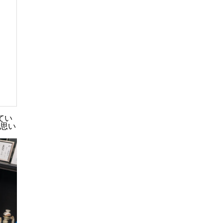
てい
思い