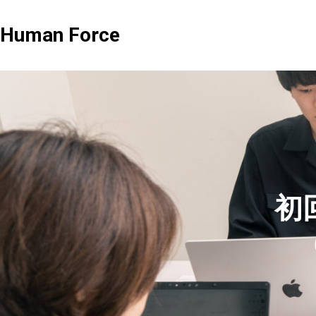
Human Force
社労士業務
,
解決事例
社労士業務
,
行政書士業
初
パックプラン
Adv
【採用と定着で企業
「法律を守るだけ」では足りない時代へ。社
雇用契約・在留資格
労士が語る、企業がいま見直すべき“実務と現
まとめるとお得になるプラン
相談のみを中心
家が解説
場”の労務管理