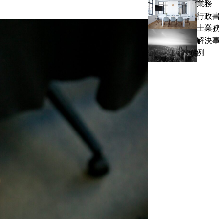
業務
お
の
行政
客
声
士業
様
/
成
解決
の
H
長
例
声
株
企
/
式
業
株
会
が“ゼ
式
社
ロ
会
様
地
社
点”で
エ
整
ス
え
グ
て
ラ
い
ン
る
ド
労
様
務