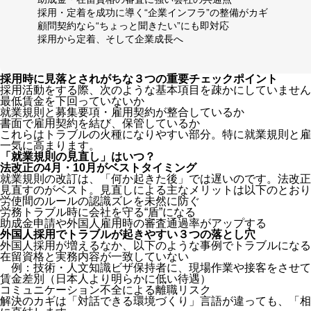
採用・定着を成功に導く“企業インフラ”の整備がカギ
顧問契約なら“ちょっと聞きたい”にも即対応
採用から定着、そして企業成長へ
採用時に見落とされがちな３つの重要チェックポイント
採用活動をする際、次のような基本項目を疎かにしていません
最低賃金を下回っていないか
就業規則と募集要項・雇用契約が整合しているか
書面で雇用契約を結び、保管しているか
これらはトラブルの火種になりやすい部分。特に
就業規則と雇
一気に高まります。
「就業規則の見直し」はいつ？
法改正の4月・10月がベストタイミング
就業規則の改訂は、「何か起きた後」では遅いのです。
法改正
見直すのがベスト。見直しによる主なメリットは以下のとおり
労使間のルールの認識ズレを未然に防ぐ
労務トラブル時に会社を守る“盾”になる
助成金申請や外国人雇用時の審査通過率がアップする
外国人採用でトラブルが起きやすい３つの落とし穴
外国人採用が増えるなか、以下のような事例でトラブルになる
在留資格と実務内容が一致していない
例：技術・人文知識ビザ保持者に、現場作業や接客をさせて
賃金差別（日本人より明らかに低い待遇）
コミュニケーション不全による離職リスク
解決のカギは「対話できる環境づくり」
言語が違っても、「相