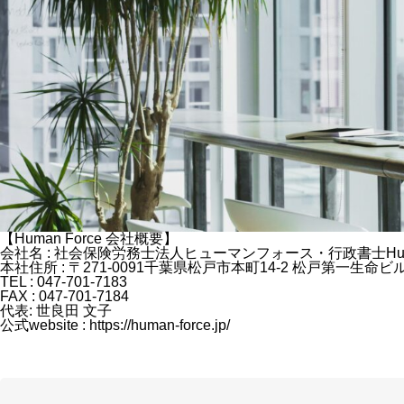
【Human Force 会社概要】
会社名 : 社会保険労務士法人ヒューマンフォース・行政書士Hum
本社住所 : 〒271-0091千葉県松戸市本町14-2 松戸第一生命ビ
TEL : 047-701-7183
FAX : 047-701-7184
代表: 世良田 文子
公式website : https://human-force.jp/