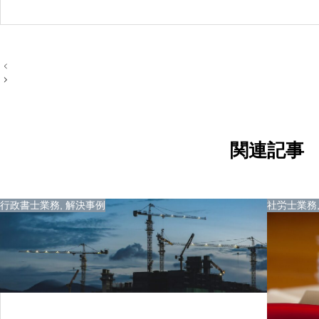
投
稿
ナ
ビ
ゲ
ー
シ
ョ
関連記事
ン
行政書士業務
,
解決事例
社労士業務