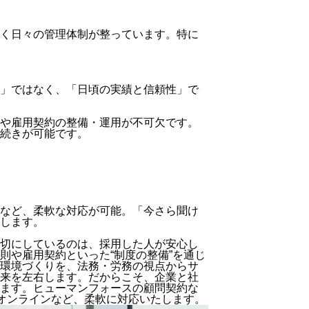
い
て
く
日々の管理体制
が整っています。特に
」ではなく、「日頃の実績と信頼性」で
や雇用契約の整備・運用が不可欠
です。
続きが可能です。
など、柔軟な対応が可能。
「今さら聞け
します。
切にしているのは、採用した人が安心し
則や雇用契約といった“制度の整備”を通じ
環境づくりを、法務・労務の視点からサ
来を左右します。
だからこそ、企業と社
ます。ヒューマンフォースの顧問契約な
・オンラインなど、柔軟に対応いたします。