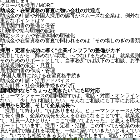
に直結します。
グローバル採用 / MORE
助成金・在留資格の審査に強い会社の共通点
助成金の申請や外国人採用の認可がスムーズな企業は、例外な
重要なポイントは？
雇用契約書の整備と保管
出勤簿や給与明細の記録
勤怠システムや管理体制の明確化
助成金や在留資格の審査で問われるのは「その場しのぎの書類
す。
採用・定着を成功に導く“企業インフラ”の整備がカギ
採用してから「辞めない環境」へつなげるためには、
就業規則
そのためのサポートとして、当事務所では以下のご相談、お手
就業規則の策定・見直し
雇用契約書の作成・管理
外国人雇用における在留資格手続き
助成金の申請・活用アドバイス
給与計算・社会保険手続きの代行
顧問契約なら“ちょっと聞きたい”にも即対応
ヒューマンフォースの顧問契約では、電話・対面・オンライン
ない」「少しだけ相談したい」
そんなご相談にも丁寧にお応え
採用から定着、そして企業成長へ
「採用して終わり」ではありません。ヒューマンフォースが大
て長く働き、企業の成長を支える存在になることです。就業規
て、社員一人ひとりが「ここで働いてよかった」と思える職場
ポートしています。
採用・定着・活躍。このすべてが企業の未
員が信頼で結ばれる環境を、一緒に築いていきたいと考えてい
ら、“いつでも相談できる安心”をご提供します。電話・対面