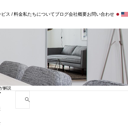
ビス / 料金
私たちについて
ブログ
会社概要
お問い合わせ
お客様の声
お客
方｜行
る質
Standard顧問+給与
が解説
お客様の声
お客様の声 / 千葉県 山広運輸株式会社様
ゴ
S
e
給与関連と労務関連の幅広な対応
様
a
r
士
c