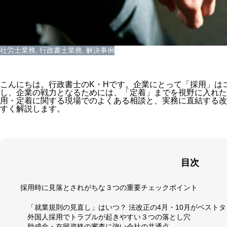
社労士業務
,
行政書士業務
,
解決事例
こんにちは。行政書士のK・Hです。企業にとって「採用」は
し、企業の戦力となるためには、「定着」までを視野に入れた
用・定着に関する現場でのよくある相談と、実務に直結する改
すく解説します。
目次
採用時に見落とされがちな３つの重要チェックポイント
「就業規則の見直し」はいつ？ 法改正の4月・10月がベスト
外国人採用でトラブルが起きやすい３つの落とし穴
助成金・在留資格の審査に強い会社の共通点