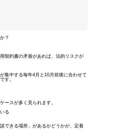
の
土
台
と
ヒ
か？
ュ
ー
マ
用契約書の矛盾
があれば、法的リスクが
ン
フ
が集中する毎年4月と10月前後
に合わせて
ォ
です。
ー
ス
の
ケースが多く見られます。
支
援
いる
に
談できる場所」があるかどうかが、定着
つ