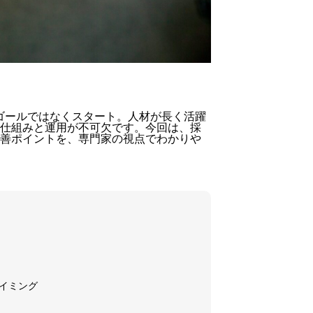
体
制
と
は？
｜
社
労
ゴールではなくスタート。人材が長く活躍
仕組みと運用が不可欠です。今回は、
採
士
善ポイント
を、専門家の視点でわかりや
事
務
所
代
表
が
語
る！
組
タイミング
織