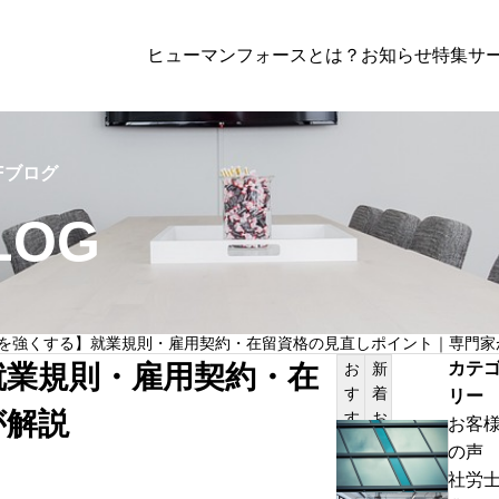
ヒューマンフォースとは？
お知らせ
特集
サー
務
,
解決事例
行政書士業務
,
解決事例
Fブログ
LOG
【2025年最新】建設業許可申請の始め
政書士が解説する要件・注意点・よくあ
問
isory顧問
Standard顧問
を強くする】就業規則・雇用契約・在留資格の見直しポイント｜専門家
を強くする】就業規則・
カテ
就業規則・雇用契約・在
お
新
の見直しポイント｜専門
す
着
リー
としたサービスプラン
労務関連の幅広な対応
が解説
す
お
お客
め
知
お
の声
記
ら
客
社労
事
せ
様