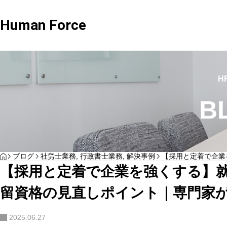
Human Force
社労士業務
,
解決事例
社労士業務
,
行政書士業
H
B
パックプラン
Adv
HOME
ブログ
社労士業務
,
行政書士業務
,
解決事例
【採用と定着で企業
【採用と定着で企業
「法律を守るだけ」では足りない時代へ。社
【採用と定着で企業を強くする】
雇用契約・在留資格
労士が語る、企業がいま見直すべき“実務と現
まとめるとお得になるプラン
相談のみを中心
留資格の見直しポイント｜専門家
家が解説
場”の労務管理
2025.06.27