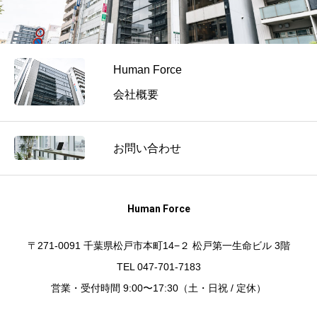
務
体
制
と
Human Force
は？
｜
会社概要
社
労
士
お問い合わせ
事
務
所
Human Force
代
表
〒271-0091 千葉県松戸市本町14−２ 松戸第一生命ビル 3階
が
TEL 047-701-7183
語
営業・受付時間 9:00〜17:30（土・日祝 / 定休）
る！
組