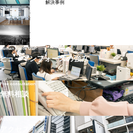
解決事例
c
様
h
お
の
f
客
声
o
様
/
成
r
の
H
長
:
声
株
企
Human Force USP
/
式
業
株
ヒューマンフォースの強み
会
が“ゼ
式
社
ロ
会
様
地
社
点”で
Free consultation
エ
整
無料相談
ス
え
グ
て
ラ
い
ン
ACCESS
る
ド
アクセス
労
様