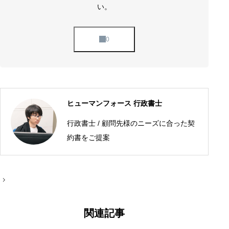
い。
ヒューマンフォース 行政書士
行政書士 / 顧問先様のニーズに合った契
約書をご提案
投
稿
ナ
ビ
ゲ
関連記事
ー
シ