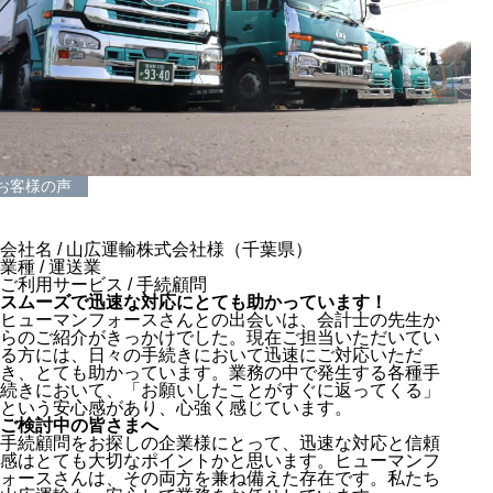
お客様の声
会社名 / 山広運輸株式会社様（千葉県）
業種 / 運送業
ご利用サービス / 手続顧問
スムーズで迅速な対応にとても助かっています！
ヒューマンフォースさんとの出会いは、会計士の先生か
らのご紹介がきっかけでした。現在ご担当いただいてい
る方には、日々の手続きにおいて迅速にご対応いただ
き、とても助かっています。業務の中で発生する各種手
続きにおいて、「お願いしたことがすぐに返ってくる」
という安心感があり、心強く感じています。
ご検討中の皆さまへ
手続顧問をお探しの企業様にとって、迅速な対応と信頼
感はとても大切なポイントかと思います。ヒューマンフ
ォースさんは、その両方を兼ね備えた存在です。私たち