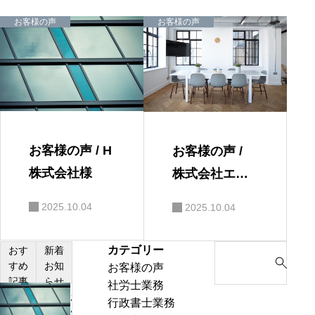
ョ
ン
お客様の声
お客様の声
お客様の声 / H
お客様の声 /
株式会社様
株式会社エス
グランド様
2025.10.04
2025.10.04
カテゴリー
S
おす
新着
すめ
お知
お客様の声
e
記事
らせ
社労士業務
a
お
行政書士業務
r
客