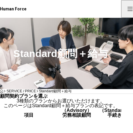
Human Force
Standard顧問＋給与
HOME
SERVICE / PRICE
Standard顧問＋給与
顧問契約プランを選ぶ
3種類のプランからお選びいただけます。
このページは
Standard
顧問＋給与プランの表記です。
（
Advisory
）
（
Standard
顧
項目
労務相談顧問
手続き顧問