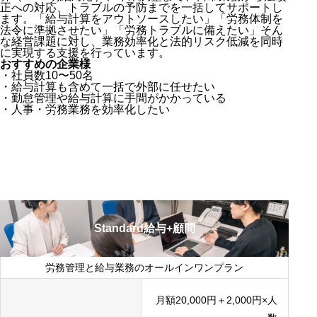
正への対応、トラブルの予防までを一括してサポートし
ます。
「給与計算をアウトソースしたい」「労務体制を
法令に準拠させたい」「労務トラブルに備えたい」そん
な経営課題に対し、業務効率化と法的リスク低減を同時
に実現する支援を行っています。
おすすめの企業様
・社員数10〜50名
・給与計算も含めて一括で外部に任せたい
・勤怠管理や給与計算に手間がかかっている
・人事・労務業務を効率化したい
Standard給与+顧問
労務管理と給与業務のオールインワンプラン
月額20,000円＋2,000円×人