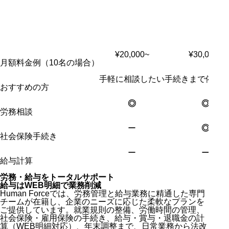
¥20,000~
¥30,000~
月額料金例（
10
名の場合）
手軽に相談したい
手続きまで依頼
おすすめの方
◎
◎
労務相談
ー
◎
社会保険手続き
ー
ー
給与計算
労務・給与をトータルサポート
給与はWEB明細で業務削減
Human Forceでは、労務管理と給与業務に精通した専門
チームが在籍し、企業のニーズに応じた柔軟なプランを
ご提供しています。
就業規則の整備、労働時間の管理、
社会保険・雇用保険の手続き、給与・賞与・退職金の計
算（WEB明細対
応）、年末調整まで、日常業務から法改