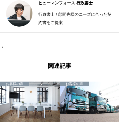
ヒューマンフォース 行政書士
行政書士 / 顧問先様のニーズに合った契
約書をご提案
投
稿
ナ
ビ
ゲ
関連記事
ー
シ
ョ
ン
お客様の声
お客様の声