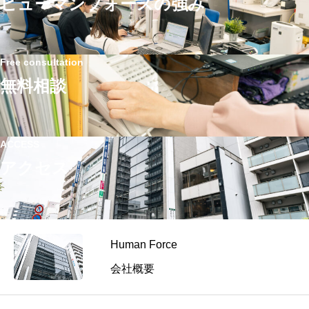
ヒューマンフォースの強み
会
が“ゼ
式
社
ロ
会
様
地
社
点”で
Free consultation
エ
整
無料相談
ス
え
グ
て
ラ
い
ン
ACCESS
る
ド
アクセス
労
様
務
体
制
と
Human Force
は？
｜
会社概要
社
労