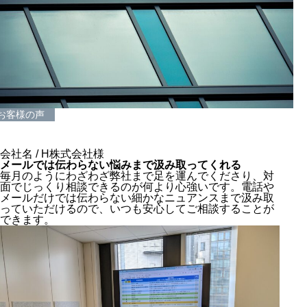
お客様の声
会社名 / H株式会社様
メールでは伝わらない悩みまで汲み取ってくれる
毎月のようにわざわざ弊社まで足を運んでくださり、対
面でじっくり相談できるのが何より心強いです。電話や
メールだけでは伝わらない細かなニュアンスまで汲み取
っていただけるので、いつも安心してご相談することが
できます。