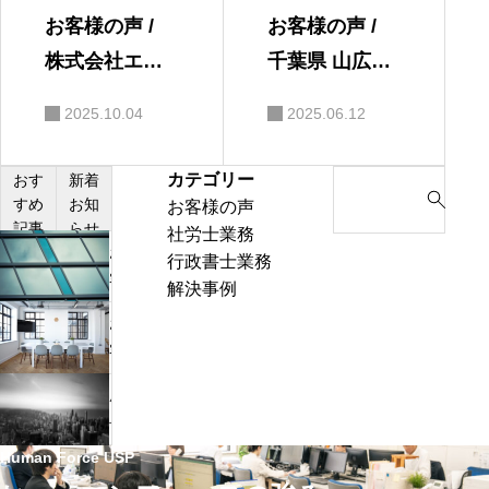
お客様の声 /
お客様の声 /
株式会社エス
千葉県 山広運
グランド様
輸株式会社様
2025.10.04
2025.06.12
カテゴリー
S
おす
新着
すめ
お知
お客様の声
e
記事
らせ
社労士業務
a
お
行政書士業務
r
客
解決事例
c
様
h
お
の
f
客
声
o
様
/
成
r
の
H
長
:
声
株
企
Human Force USP
/
式
業
株