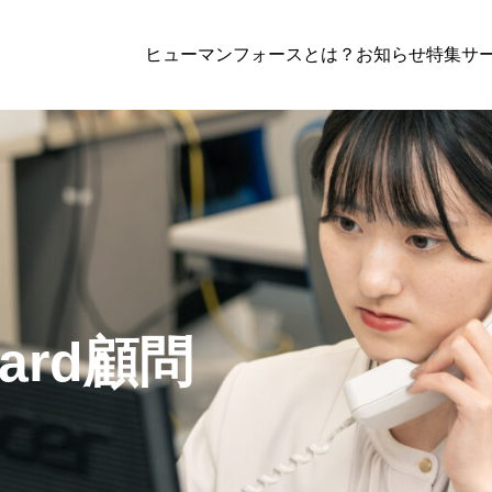
ヒューマンフォースとは？
お知らせ
特集
サー
社労士業務
,
解決事例
ndard顧問
Standard顧問+給与
dard顧問
会社エスグランド様
成長企業が“ゼロ地点”で整えている労務
は？｜社労士事務所代表が語る！組織の
連の幅広な対応
給与関連と労務関連の幅広な対応
とヒューマンフォースの支援について