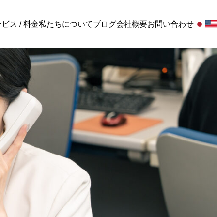
ビス / 料金
私たちについて
ブログ
会社概要
お問い合わせ
社労士業務
,
解決事例
社労士業務
パックプラン
体制と
【採用と
「法律を守るだけ」では足りない時代へ。社
土台
雇用契約
労士が語る、企業がいま見直すべき“実務と現
まとめるとお得になるプラン
相談
家が解説
場”の労務管理