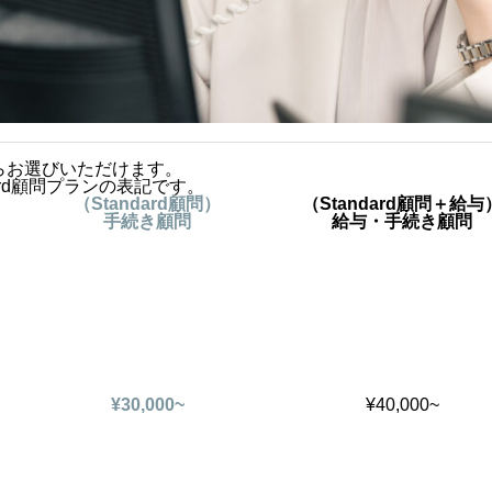
らお選びいただけます。
ard顧問プランの表記です。
（
Standard
顧問）
（
Standard
顧問＋給与
手続き顧問
給与・手続き顧問
¥30,000~
¥40,000~