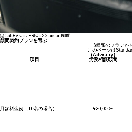
HOME
SERVICE / PRICE
Standard顧問
顧問契約プランを選ぶ
3種類のプランか
このページはStand
（
Advisory
）
項目
労務相談顧問
月額料金例（
10
名の場合）
¥20,000~