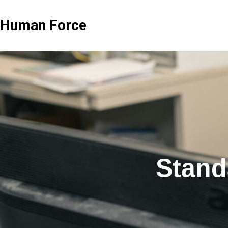
Human Force
お客様の声
お客様の声
Advisory顧問
Sta
Stan
お客様の声 / H株式会社様
お客様の声 / 株式
相談のみを中心としたサービスプラン
労務関