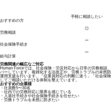
手軽に相談したい
おすすめの方
◎
労務相談
ー
社会保険手続き
ー
給与計算
労務関連の幅広なご対応
Human Forceでは、
社会保険・労災対応から日常の労務相談
バーしています。
複雑化する法改正や、労務トラブルの未然防
運用支援を行います。「従業員対応の判断に迷う」「社会保険
してご相談いただける体制を整えています。
おすすめの企業様
・社員数5〜30名
・社内での労務対応に限界を感じている
・入退社手続きや社会保険手続きを任せたい
・労務トラブルを未然に防ぎたい