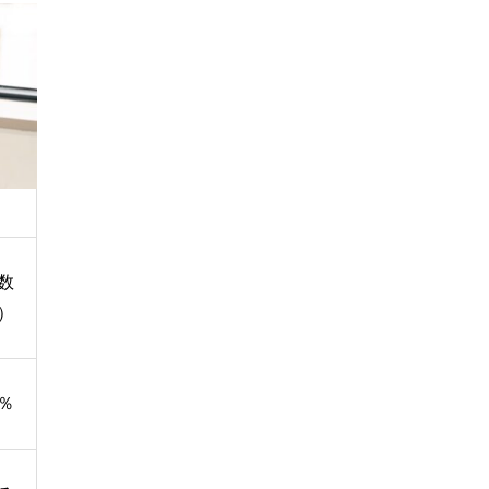
人数
）
5％