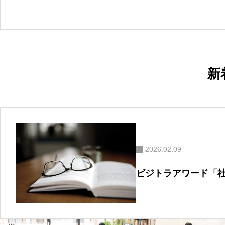
ナ
ビ
ゲ
ー
シ
ョ
ン
新
2026.02.09
ビジトラアワード「
Human Force USP