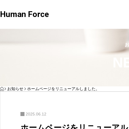
Human Force
社労士業務
,
解決事例
社労士業務
N
パックプラン
HOME
お知らせ
ホームページをリニューアルしました。
体制と
【採用と
「法律を守るだけ」では足りない時代へ。社
土台
雇用契約
労士が語る、企業がいま見直すべき“実務と現
まとめるとお得になるプラン
相談
家が解説
場”の労務管理
2025.06.12
ホームページをリニューアル