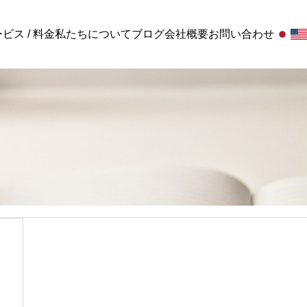
ビス / 料金
私たちについて
ブログ
会社概要
お問い合わせ
お客様の声
申請の始め方｜行
点・よくある質
顧問
Standard顧問+給与
お客様の声 / 千葉県 山広運輸株式会社様
対応
給与関連と労務関連の幅広な対応